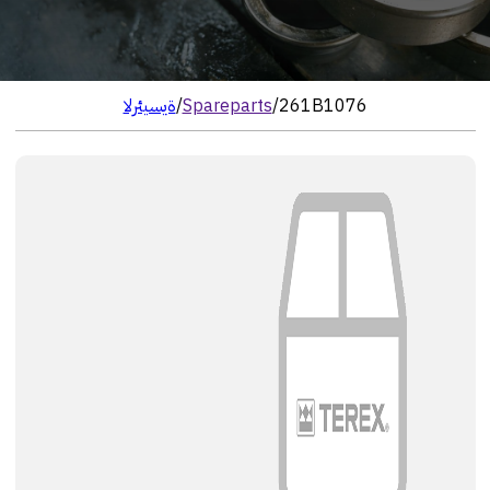
261B1076
/
Spareparts
/
الرئيسية