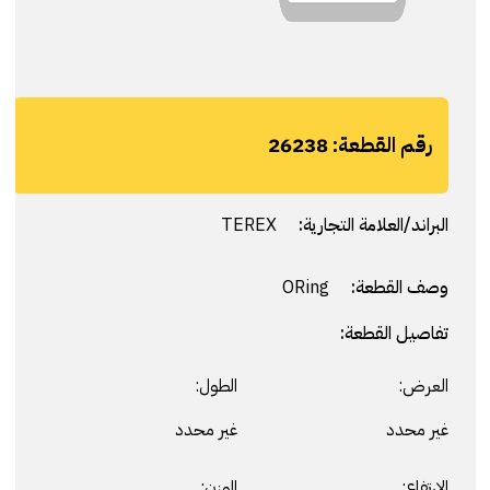
رقم القطعة:
26238
البراند/العلامة التجارية:
TEREX
وصف القطعة:
ORing
تفاصيل القطعة:
العرض:
الطول:
غير محدد
غير محدد
الارتفاع:
الوزن: