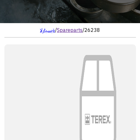
26238
/
Spareparts
/
الرئيسية