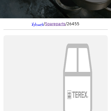
26455
/
Spareparts
/
الرئيسية