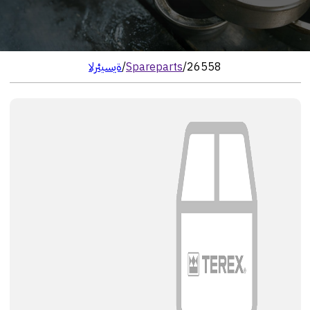
26558
/
Spareparts
/
الرئيسية