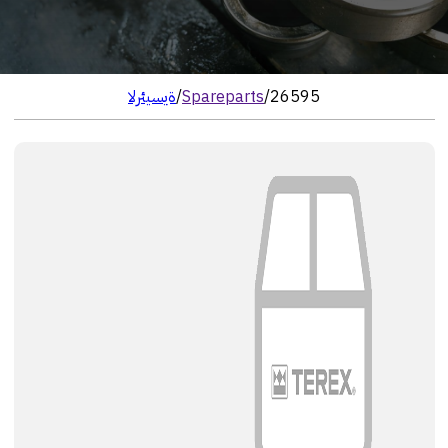
26595
/
Spareparts
/
الرئيسية