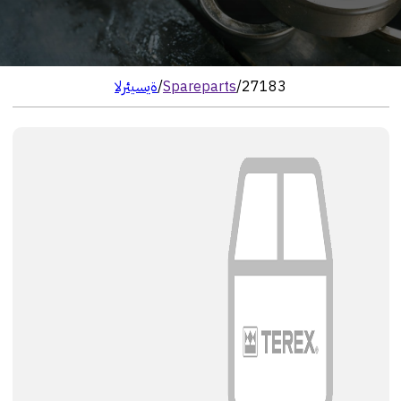
27183
/
Spareparts
/
الرئيسية