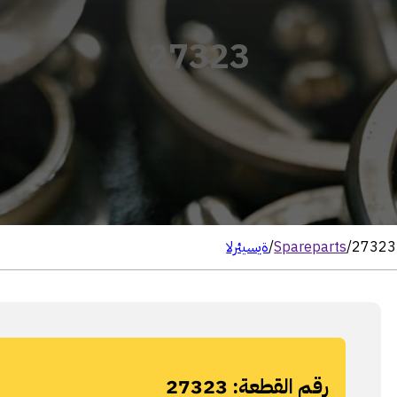
27323
27323
/
Spareparts
/
الرئيسية
رقم القطعة:
27323