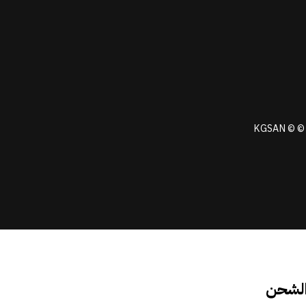
KGSAN © © 
الشحن