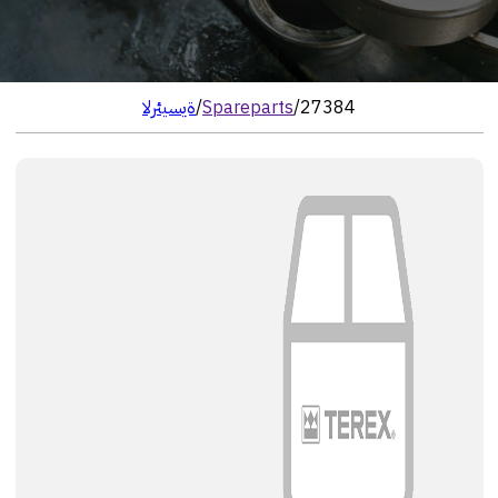
27384
/
Spareparts
/
الرئيسية