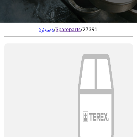
27391
/
Spareparts
/
الرئيسية