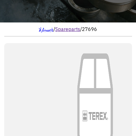
27696
/
Spareparts
/
الرئيسية