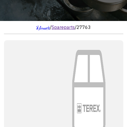
27763
/
Spareparts
/
الرئيسية