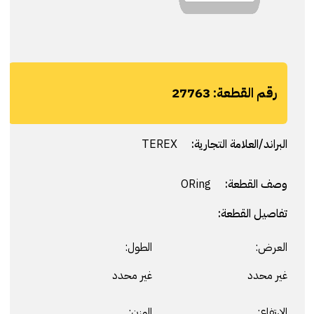
رقم القطعة:
27763
البراند/العلامة التجارية:
TEREX
وصف القطعة:
ORing
تفاصيل القطعة:
العرض:
الطول:
غير محدد
غير محدد
الارتفاع:
الوزن: