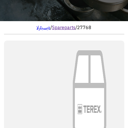
27768
/
Spareparts
/
الرئيسية