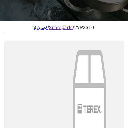
27P2310
/
Spareparts
/
الرئيسية