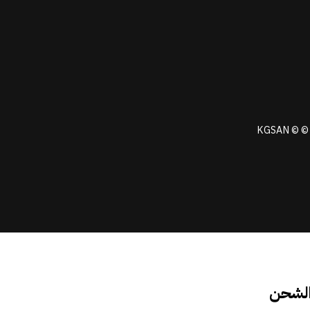
KGSAN © © 
الشحن