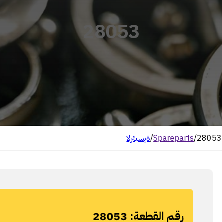
28053
28053
/
Spareparts
/
الرئيسية
رقم القطعة:
28053