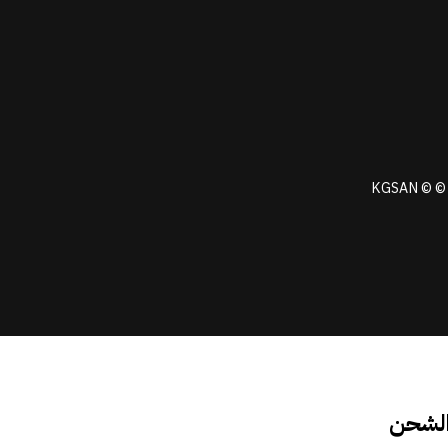
KGSAN © © 
الشحن