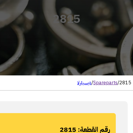
2815
2815
/
Spareparts
/
الرئيسية
رقم القطعة:
2815