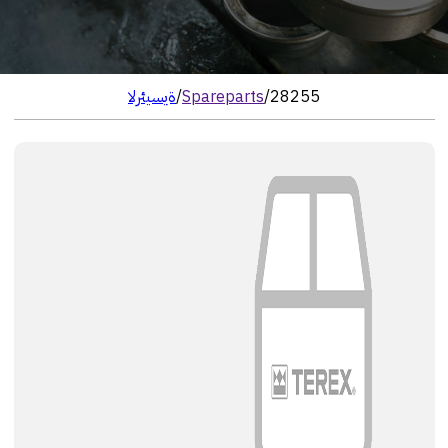
28255
/
Spareparts
/
الرئيسية