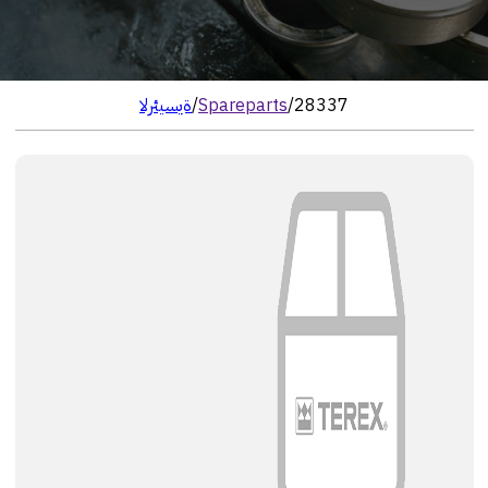
28337
/
Spareparts
/
الرئيسية