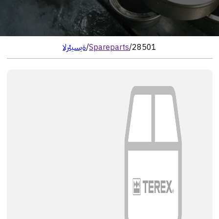
28501
/
Spareparts
/
الرئيسية