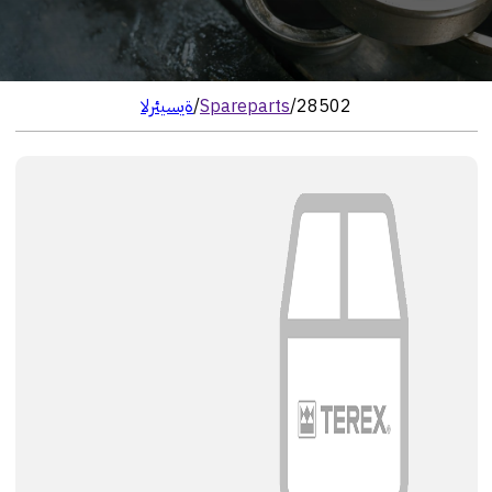
28502
/
Spareparts
/
الرئيسية