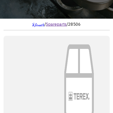
28506
/
Spareparts
/
الرئيسية