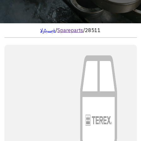
28511
/
Spareparts
/
الرئيسية