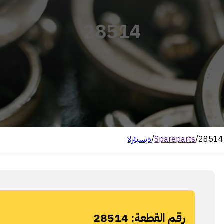
28514
28514
/
Spareparts
/
الرئيسية
رقم القطعة:
28514