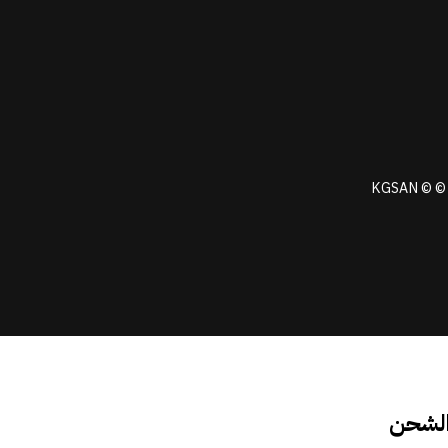
KGSAN © © 
الشحن