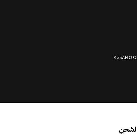
KGSAN © © 
الشحن