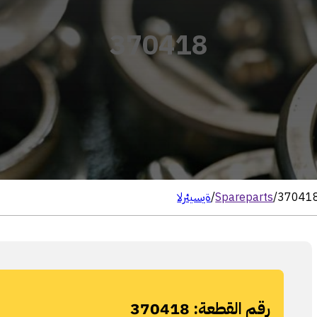
370418
37041
/
Spareparts
/
الرئيسية
رقم القطعة:
370418