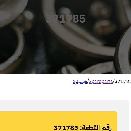
371785
37178
/
Spareparts
/
الرئيسية
رقم القطعة:
371785