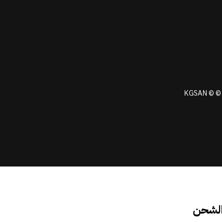
KGSAN © © 
الشحن