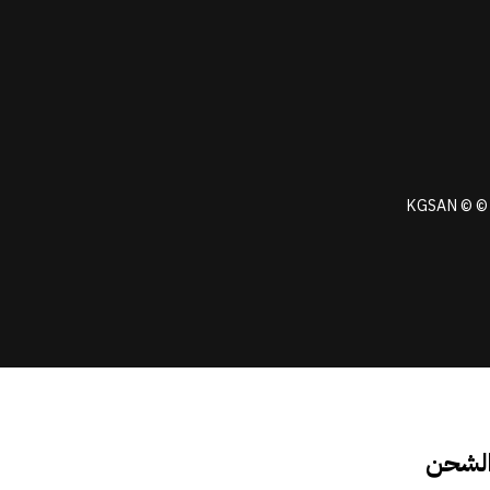
KGSAN © © 
الشحن