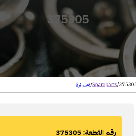
375305
37530
/
Spareparts
/
الرئيسية
رقم القطعة:
375305