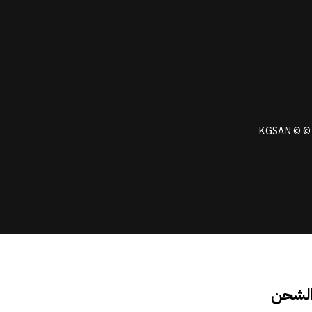
KGSAN © © 
الشحن