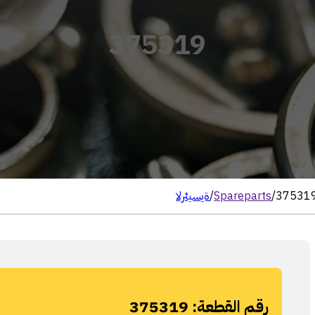
375319
37531
/
Spareparts
/
الرئيسية
رقم القطعة:
375319