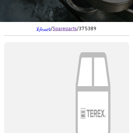
375389
/
Spareparts
/
الرئيسية