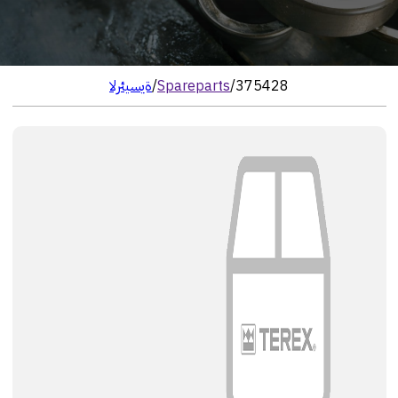
375428
/
Spareparts
/
الرئيسية