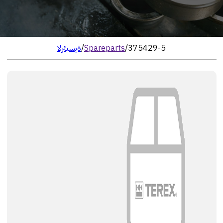
375429-5
/
Spareparts
/
الرئيسية