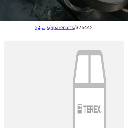
375442
/
Spareparts
/
الرئيسية