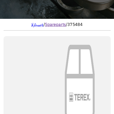
375484
/
Spareparts
/
الرئيسية