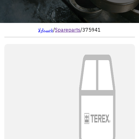
375941
/
Spareparts
/
الرئيسية