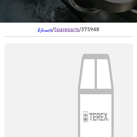
375948
/
Spareparts
/
الرئيسية