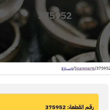
375952
37595
/
Spareparts
/
الرئيسية
رقم القطعة:
375952