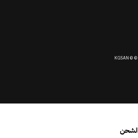
KGSAN © © 
الشحن