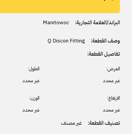
البراند/العلامة التجارية:
Manitowoc
وصف القطعة:
Q Discon Fitting
تفاصيل القطعة:
العرض:
الطول:
غير محدد
غير محدد
الارتفاع:
الوزن:
غير محدد
غير محدد
تصنيف القطعة:
غير مصنف