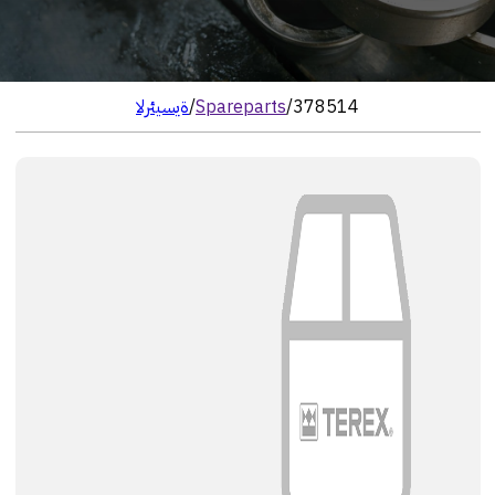
378514
/
Spareparts
/
الرئيسية