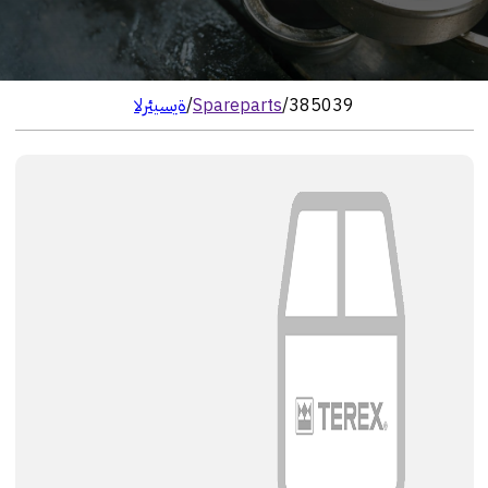
385039
/
Spareparts
/
الرئيسية