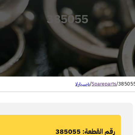
385055
38505
/
Spareparts
/
الرئيسية
رقم القطعة:
385055