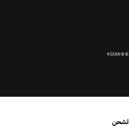
KGSAN © © 
الشحن