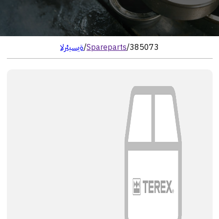
385073
/
Spareparts
/
الرئيسية