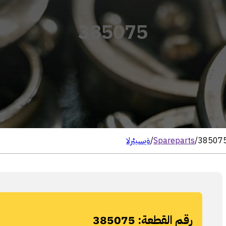
385075
38507
/
Spareparts
/
الرئيسية
رقم القطعة:
385075