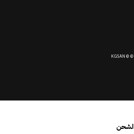
KGSAN © © 
الشحن