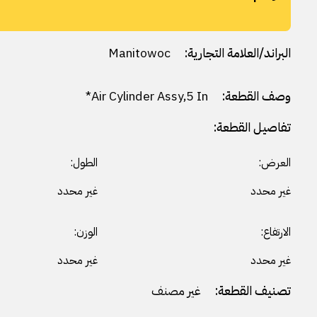
البراند/العلامة التجارية:
Manitowoc
وصف القطعة:
Air Cylinder Assy,5 In*
تفاصيل القطعة:
العرض:
الطول:
غير محدد
غير محدد
الارتفاع:
الوزن:
غير محدد
غير محدد
تصنيف القطعة:
غير مصنف