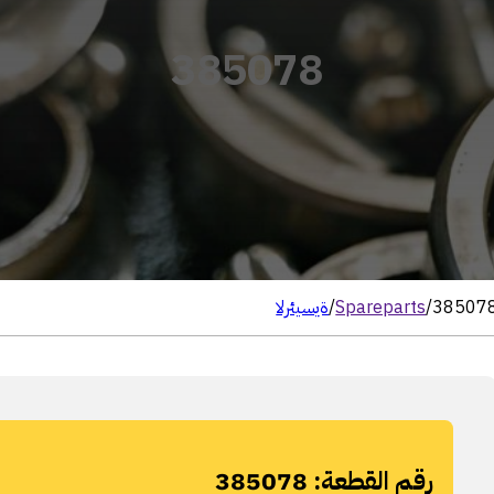
385078
38507
/
Spareparts
/
الرئيسية
رقم القطعة:
385078