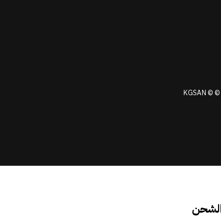
KGSAN © © 
الشحن