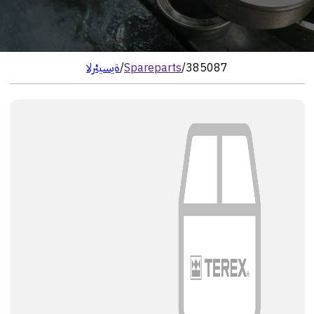
385087
/
Spareparts
/
الرئيسية