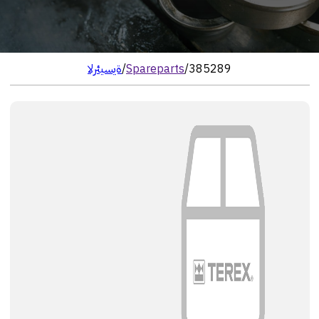
385289
/
Spareparts
/
الرئيسية