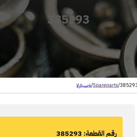
385293
38529
/
Spareparts
/
الرئيسية
رقم القطعة:
385293