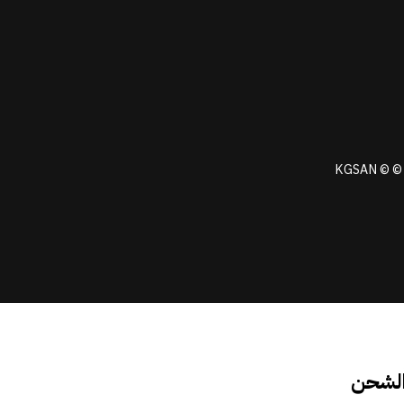
KGSAN © © 
الشحن