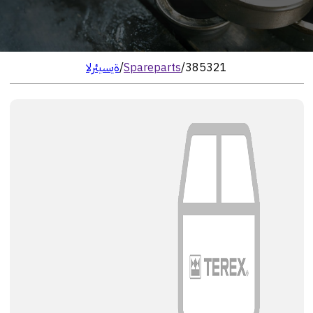
385321
/
Spareparts
/
الرئيسية