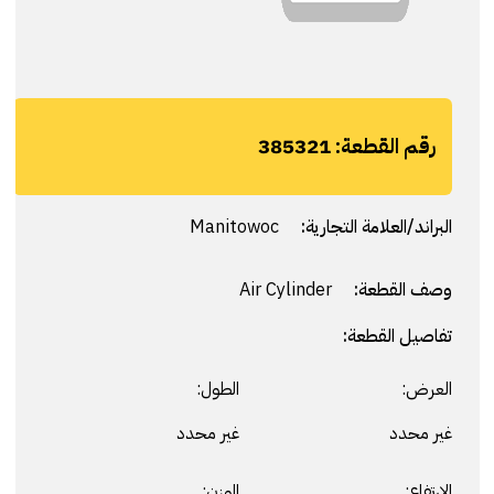
رقم القطعة:
385321
البراند/العلامة التجارية:
Manitowoc
وصف القطعة:
Air Cylinder
تفاصيل القطعة:
العرض:
الطول:
غير محدد
غير محدد
الارتفاع:
الوزن: