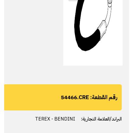
رقم القطعة:
54466.CRE
البراند/العلامة التجارية:
TEREX - BENDINI