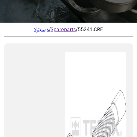
55241.CRE
/
Spareparts
/
الرئيسية