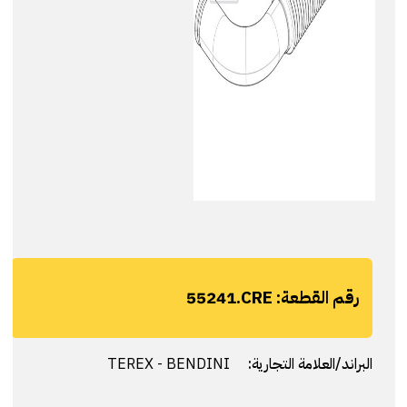
رقم القطعة:
55241.CRE
البراند/العلامة التجارية:
TEREX - BENDINI