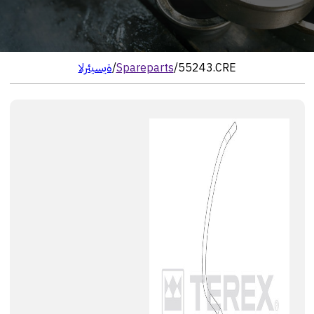
55243.CRE
/
Spareparts
/
الرئيسية