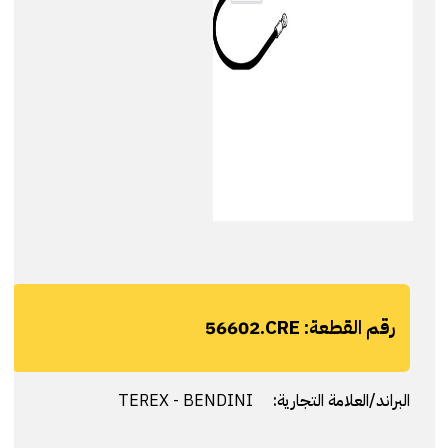
رقم القطعة:
56602.CRE
البراند/العلامة التجارية:
TEREX - BENDINI