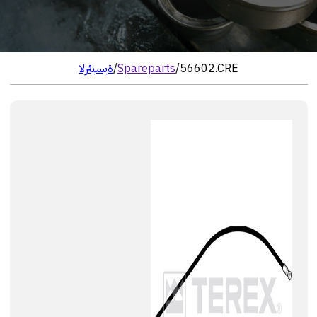
56602.CRE
/
Spareparts
/
الرئيسية