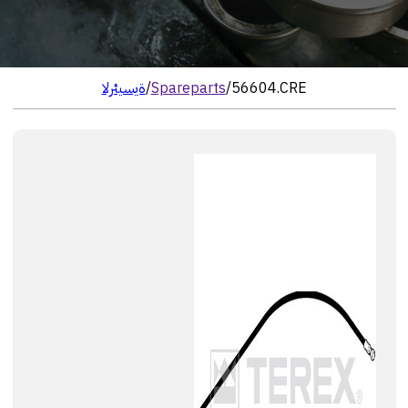
56604.CRE
/
Spareparts
/
الرئيسية