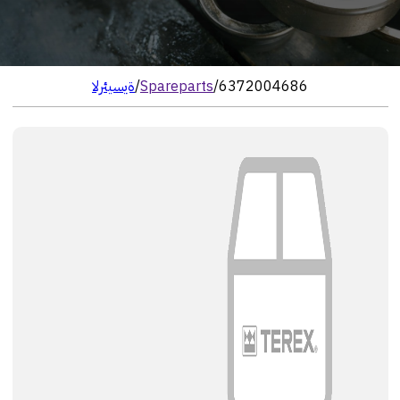
6372004686
/
Spareparts
/
الرئيسية