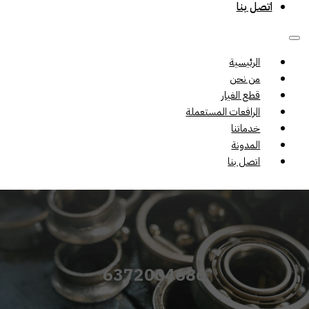
اتصل بنا
الرئيسية
من نحن
قطع الغيار
الرافعات المستعملة
خدماتنا
المدونة
اتصل بنا
6372004686